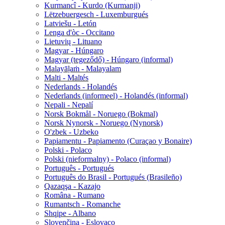
Kurmancî - Kurdo (Kurmanji)
Lëtzebuergesch - Luxemburgués
Latviešu - Letón
Lenga d'òc - Occitano
Lietuvių - Lituano
Magyar - Húngaro
Magyar (tegeződő) - Húngaro (informal)
Malayāḷaṁ - Malayalam
Malti - Maltés
Nederlands - Holandés
Nederlands (informeel) - Holandés (informal)
Nepali - Nepalí
Norsk Bokmål - Noruego (Bokmal)
Norsk Nynorsk - Noruego (Nynorsk)
O'zbek - Uzbeko
Papiamentu - Papiamento (Curaçao y Bonaire)
Polski - Polaco
Polski (nieformalny) - Polaco (informal)
Português - Portugués
Português do Brasil - Portugués (Brasileño)
Qazaqşa - Kazajo
Româna - Rumano
Rumantsch - Romanche
Shqipe - Albano
Slovenčina - Eslovaco