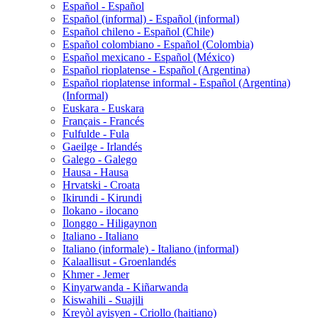
Español - Español
Español (informal) - Español (informal)
Español chileno - Español (Chile)
Español colombiano - Español (Colombia)
Español mexicano - Español (México)
Español rioplatense - Español (Argentina)
Español rioplatense informal - Español (Argentina)
(Informal)
Euskara - Euskara
Français - Francés
Fulfulde - Fula
Gaeilge - Irlandés
Galego - Galego
Hausa - Hausa
Hrvatski - Croata
Ikirundi - Kirundi
Ilokano - ilocano
Ilonggo - Hiligaynon
Italiano - Italiano
Italiano (informale) - Italiano (informal)
Kalaallisut - Groenlandés
Khmer - Jemer
Kinyarwanda - Kiñarwanda
Kiswahili - Suajili
Kreyòl ayisyen - Criollo (haitiano)