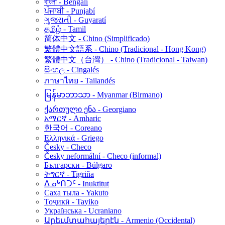
বাংলা - Bengalí
ਪੰਜਾਬੀ - Punjabí
ગુજરાતી - Guyaratí
தமிழ் - Tamil
简体中文 - Chino (Simplificado)
繁體中文語系 - Chino (Tradicional - Hong Kong)
繁體中文（台灣） - Chino (Tradicional - Taiwan)
සිංහල - Cingalés
ภาษาไทย - Tailandés
မြန်မာဘာသာ - Myanmar (Birmano)
ქართული ენა - Georgiano
አማርኛ - Amharic
한국어 - Coreano
Ελληνικά - Griego
Česky - Checo
Česky neformální - Checo (informal)
Български - Búlgaro
ትግርኛ - Tigriña
ᐃᓄᒃᑎᑐᑦ - Inuktitut
Саха тыла - Yakuto
Тоҷикӣ - Tayiko
Українська - Ucraniano
Արեւմտահայերէն - Armenio (Occidental)