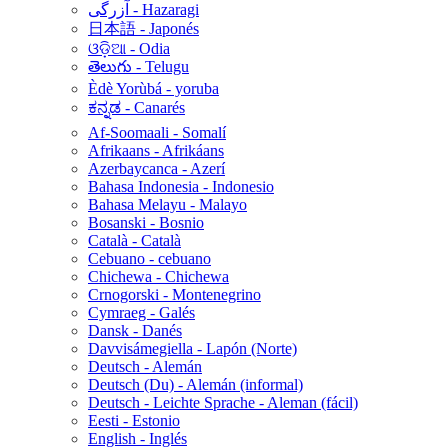
آزرگی - Hazaragi
日本語 - Japonés
ଓଡ଼ିଆ - Odia
తెలుగు - Telugu
Èdè Yorùbá - yoruba
ಕನ್ನಡ - Canarés
Af-Soomaali - Somalí
Afrikaans - Afrikáans
Azerbaycanca - Azerí
Bahasa Indonesia - Indonesio
Bahasa Melayu - Malayo
Bosanski - Bosnio
Català - Català
Cebuano - cebuano
Chichewa - Chichewa
Crnogorski - Montenegrino
Cymraeg - Galés
Dansk - Danés
Davvisámegiella - Lapón (Norte)
Deutsch - Alemán
Deutsch (Du) - Alemán (informal)
Deutsch - Leichte Sprache - Aleman (fácil)
Eesti - Estonio
English - Inglés