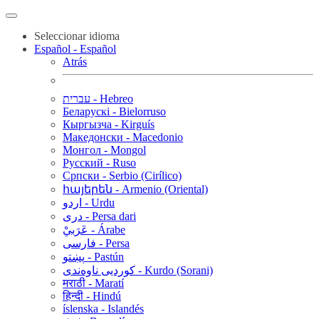
Seleccionar idioma
Español - Español
Atrás
עברית - Hebreo
Беларускі - Bielorruso
Кыргызча - Kirguís
Македонски - Macedonio
Монгол - Mongol
Русский - Ruso
Српски - Serbio (Cirílico)
հայերեն - Armenio (Oriental)
اردو - Urdu
دری - Persa dari
عَرَبيْ - Árabe
فارسی - Persa
پښتو - Pastún
کوردیی ناوەندی - Kurdo (Sorani)
मराठी - Maratí
हिन्दी - Hindú
íslenska - Islandés