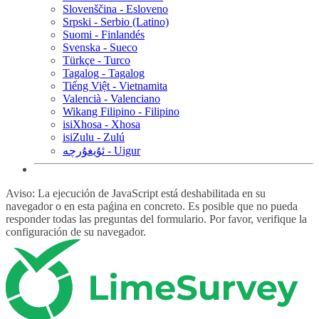
Slovenščina - Esloveno
Srpski - Serbio (Latino)
Suomi - Finlandés
Svenska - Sueco
Türkçe - Turco
Tagalog - Tagalog
Tiếng Việt - Vietnamita
Valencià - Valenciano
Wikang Filipino - Filipino
isiXhosa - Xhosa
isiZulu - Zulú
ئۇيغۇرچە - Uigur
Aviso: La ejecución de JavaScript está deshabilitada en su
navegador o en esta paǵina en concreto. Es posible que no pueda
responder todas las preguntas del formulario. Por favor, verifique la
configuración de su navegador.